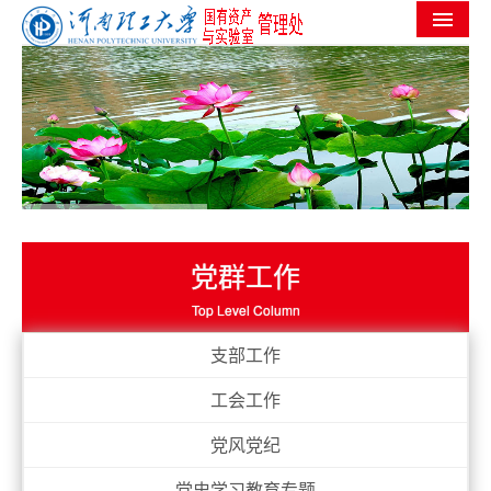
首页
机构设置
党群工作
信息公开
工作进度
党群工作
实验室安全
Top Level Column
服务指南
支部工作
规章制度
工会工作
常用下载
党风党纪
党史学习教育专题