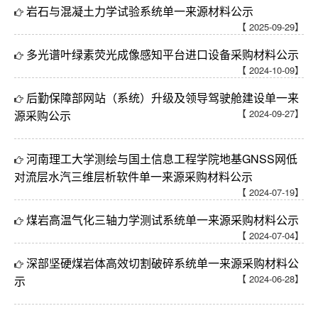
岩石与混凝土力学试验系统单一来源材料公示
【 2025-09-29】
多光谱叶绿素荧光成像感知平台进口设备采购材料公示
【 2024-10-09】
后勤保障部网站（系统）升级及领导驾驶舱建设单一来
【 2024-09-27】
源采购公示
河南理工大学测绘与国土信息工程学院地基GNSS网低
对流层水汽三维层析软件单一来源采购材料公示
【 2024-07-19】
煤岩高温气化三轴力学测试系统单一来源采购材料公示
【 2024-07-04】
深部坚硬煤岩体高效切割破碎系统单一来源采购材料公
【 2024-06-28】
示