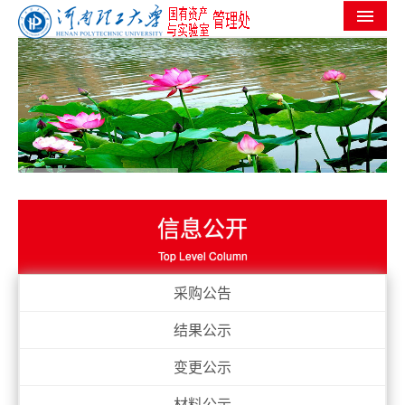
首页
机构设置
党群工作
信息公开
工作进度
信息公开
实验室安全
Top Level Column
服务指南
采购公告
规章制度
结果公示
常用下载
变更公示
材料公示