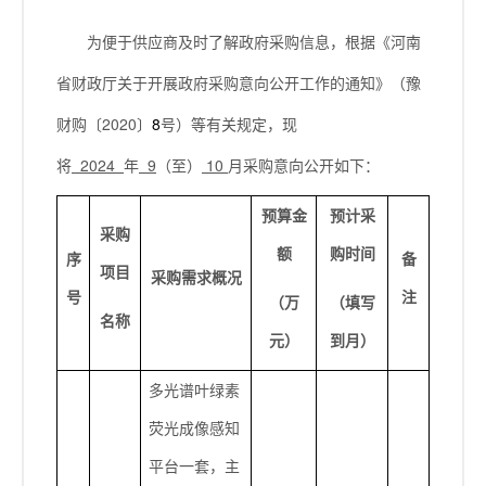
为便于供应商及时了解政府采购信息，根据《河南
省财政厅关于开展政府采购意向公开工作的通知》（豫
财购〔
2020
〕
8
号）等有关规定，现
将
2024
年
9
（至）
10
月采购意向公开如下：
预算金
预计采
采购
额
购时间
序
备
项目
采购需求概况
号
注
（万
（填写
名称
元）
到月）
多光谱叶绿素
荧光成像感知
平台一套，主