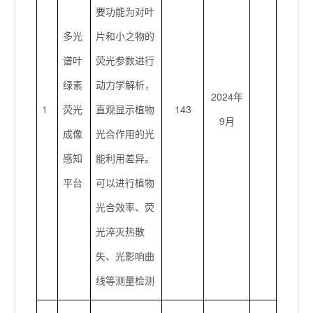
要功能为对叶
多光
片和小之物的
谱叶
荧光参数进行
绿素
动力学解析，
2024年
1
荧光
直观显示植物
143
9月
成像
光合作用的光
感知
能利用差异。
平台
可以进行植物
光合效率、荧
光淬灭热散
失、光影响曲
线等测量检测