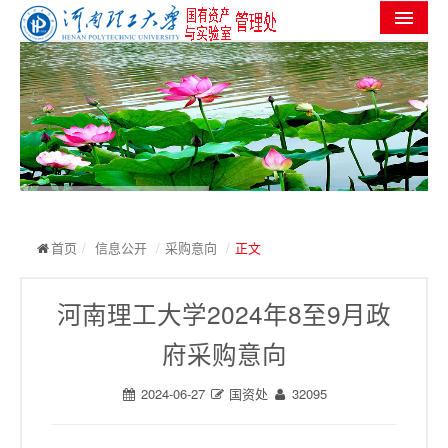
首页
机构设置
党群工作
信息公开
工作进度
首页
/
信息公开
/
采购意向
/
正文
实验室安全
河南理工大学2024年8至9月政
服务指南
府采购意向
规章制度
2024-06-27
国资处
32095
常用下载