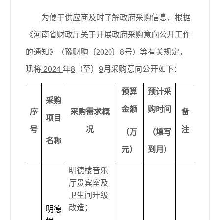
为便于供应商及时了解政府采购信息，根据
《河南省财政厅关于开展政府采购意向公开工作
的通知》（豫财购〔
〕
8
号）等有关规定，
2020
现将
2024
年
8
（至）
9
月采购意向公开如下：
预算
预计采
采购
金额
购时间
序
采购需求概
备
项目
号
况
注
（万
（填写
名称
元）
到月）
明德楼音乐
厅贵宾室及
卫生间升级
改造；
明德