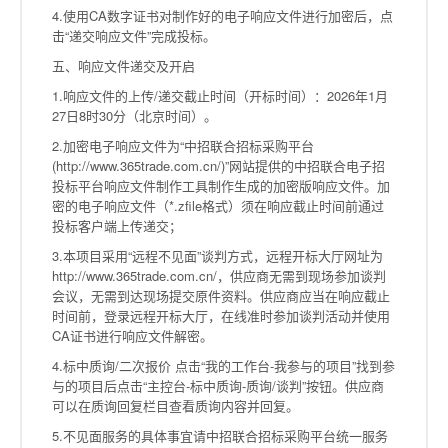
4.使用CA数字证书对制作好的电子响应文件进行加密后，点
击“递交响应文件”完成投标。
五、响应文件递交及开启
1.响应文件的上传/递交截止时间（开标时间）：2026年1月
27日8时30分（北京时间）。
2.加密电子响应文件为“中招联合招标采购平台
(http://www.365trade.com.cn/)”网站提供的中招联合电子招
投标平台响应文件制作工具制作生成的加密版响应文件。加
密的电子响应文件（*.zfile格式）须在响应截止时间前通过
投标客户端上传递交；
3.本项目采用“远程不见面”谈判方式，远程开标大厅网址为
http://www.365trade.com.cn/，供应商无需到现场参加谈判
会议，无需到达现场提交原件资料。供应商应当在响应截止
时间前，登录远程开标大厅，在线准时参加谈判活动并使用
CA证书进行响应文件解密。
4.标中质询/二次报价 点击“我的工作台-我参与的项目”找到参
与的项目后点击“主控台-标中质询-质询/谈判”按钮。供应商
可以在质询回复栏目查看质询内容并回复。
5.不见面服务的具体事宜请中招联合招标采购平台统一服务