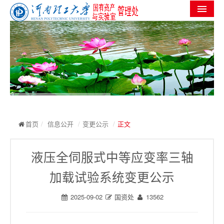
首页
机构设置
党群工作
信息公开
工作进度
首页
/
信息公开
/
变更公示
/
正文
实验室安全
液压全伺服式中等应变率三轴
服务指南
加载试验系统变更公示
规章制度
2025-09-02
国资处
13562
常用下载