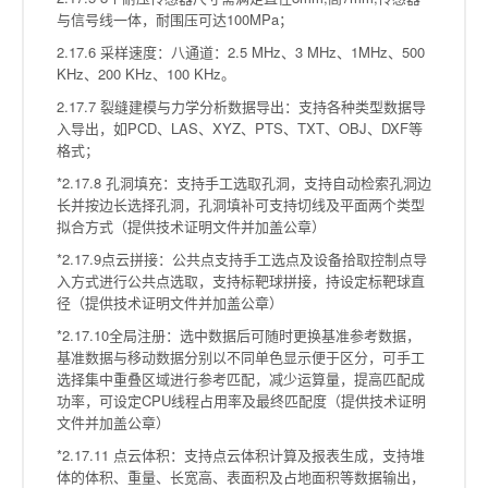
与信号线一体，耐围压可达100MPa；
2.17.6 采样速度：八通道：2.5 MHz、3 MHz、1MHz、500
KHz、200 KHz、100 KHz。
2.17.7 裂缝建模与力学分析数据导出：支持各种类型数据导
入导出，如PCD、LAS、XYZ、PTS、TXT、OBJ、DXF等
格式；
*2.17.8 孔洞填充：支持手工选取孔洞，支持自动检索孔洞边
长并按边长选择孔洞，孔洞填补可支持切线及平面两个类型
拟合方式（提供技术证明文件并加盖公章）
*2.17.9点云拼接：公共点支持手工选点及设备拾取控制点导
入方式进行公共点选取，支持标靶球拼接，持设定标靶球直
径（提供技术证明文件并加盖公章）
*2.17.10全局注册：选中数据后可随时更换基准参考数据，
基准数据与移动数据分别以不同单色显示便于区分，可手工
选择集中重叠区域进行参考匹配，减少运算量，提高匹配成
功率，可设定CPU线程占用率及最终匹配度（提供技术证明
文件并加盖公章）
*2.17.11 点云体积：支持点云体积计算及报表生成，支持堆
体的体积、重量、长宽高、表面积及占地面积等数据输出，