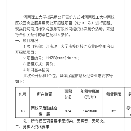
河南理工大学拟采用公开竞价方式对河南理工大学南校
区校园商业服务用房公开招租项目（包13二次）进行招租，
现委托河南招标采购服务有限公司组织此次竞价活动，欢迎
符合相关条件的潜在竞租人参加。
一、项目概况
1.项目名称：河南理工大学南校区校园商业服务用房公
开招租项目；
2.项目编号：HNZB[2025]N0772；
3.招租方式：竞价；
4.项目基本情况：
此次公开招租1个包，具体房屋信息及经营业态要求等
如下：
面积
年租金底价
包号
所在位置
租赁期限
（㎡）
（元/年）
南校区后勤综合
零
13
974
1423600
3年
楼一层
注：所有经营项目要求无污染、无噪音、无明火。
二、竞租人资格要求