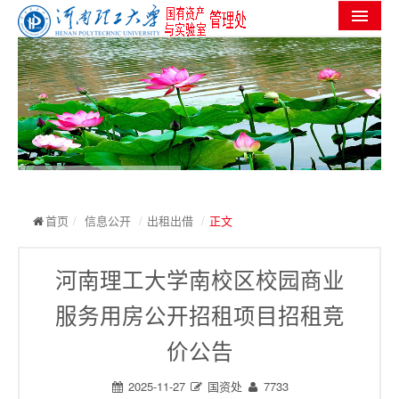
首页
机构设置
党群工作
信息公开
工作进度
首页
/
信息公开
/
出租出借
/
正文
实验室安全
河南理工大学南校区校园商业
服务指南
服务用房公开招租项目招租竞
规章制度
价公告
常用下载
2025-11-27
国资处
7733