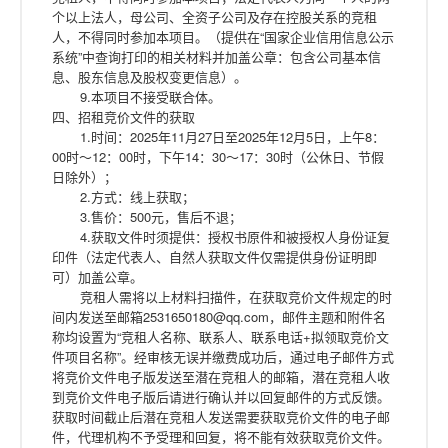
个以上法人，母公司、全资子公司及存在控股关系的竞租
人，不得同时参加本项目。（提供在“国家企业信用信息公示
系统”中查询打印的相关材料并加盖公章：包含公司基本信
息、股东信息及股权变更信息）。
9.本项目不接受联合体。
四、招租竞价文件的获取
1.时间：2025年11月27日至2025年12月5日，上午8：
00时～12：00时，下午14：30～17：30时（公休日、节假
日除外）；
2.方式：线上获取；
3.售价：500元，售后不退；
4.获取文件时须提供：授权书原件和被授权人身份证复
印件（法定代表人、自然人获取文件仅需提供身份证明即
可）加盖公章。
竞租人需将以上材料扫描件，在获取竞价文件规定的时
间内发送至邮箱2531650180@qq.com，邮件主题和附件名
称均设置为“竞租人名称、联系人、联系电话+拟领取竞价文
件项目名称”。经审核无误并缴费成功后，通过电子邮件方式
将竞价文件电子版发送至潜在竞租人的邮箱，潜在竞租人收
到竞价文件电子版后请进行确认并以回复邮件的方式反馈。
获取时间截止后潜在竞租人发送需要获取竞价文件的电子邮
件，代理机构不予受理和回复，将不能有效获取竞价文件。