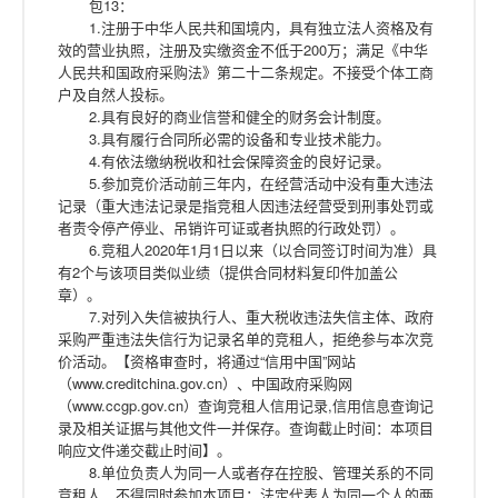
包13：
1.注册于中华人民共和国境内，具有独立法人资格及有
效的营业执照，注册及实缴资金不低于200万；满足《中华
人民共和国政府采购法》第二十二条规定。不接受个体工商
户及自然人投标。
2.具有良好的商业信誉和健全的财务会计制度。
3.具有履行合同所必需的设备和专业技术能力。
4.有依法缴纳税收和社会保障资金的良好记录。
5.参加竞价活动前三年内，在经营活动中没有重大违法
记录（重大违法记录是指竞租人因违法经营受到刑事处罚或
者责令停产停业、吊销许可证或者执照的行政处罚）。
6.竞租人2020年1月1日以来（以合同签订时间为准）具
有2个与该项目类似业绩（提供合同材料复印件加盖公
章）。
7.对列入失信被执行人、重大税收违法失信主体、政府
采购严重违法失信行为记录名单的竞租人，拒绝参与本次竞
价活动。【资格审查时，将通过“信用中国”网站
（www.creditchina.gov.cn）、中国政府采购网
（www.ccgp.gov.cn）查询竞租人信用记录,信用信息查询记
录及相关证据与其他文件一并保存。查询截止时间：本项目
响应文件递交截止时间】。
8.单位负责人为同一人或者存在控股、管理关系的不同
竞租人，不得同时参加本项目；法定代表人为同一个人的两